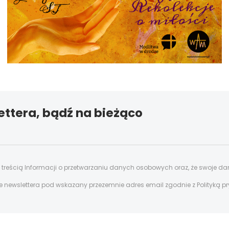
ettera, bądź na bieżąco
z treścią Informacji o przetwarzaniu danych osobowych oraz, że swoje d
ewslettera pod wskazany przezemnie adres email zgodnie z Polityką p