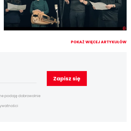
POKAŻ WIĘCEJ ARTYKUŁÓW
Zapisz się
ane podaję dobrowolnie
rywatności