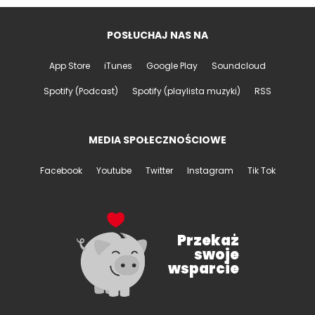
POSŁUCHAJ NAS NA
App Store
iTunes
Google Play
Soundcloud
Spotify (Podcast)
Spotify (playlista muzyki)
RSS
MEDIA SPOŁECZNOŚCIOWE
Facebook
Youtube
Twitter
Instagram
Tik Tok
Przekaż
swoje
wsparcie