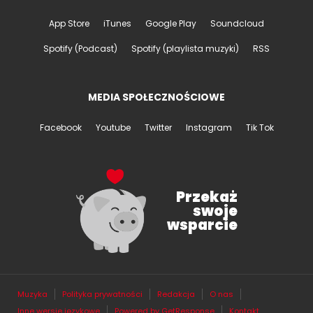
App Store
iTunes
Google Play
Soundcloud
Spotify (Podcast)
Spotify (playlista muzyki)
RSS
MEDIA SPOŁECZNOŚCIOWE
Facebook
Youtube
Twitter
Instagram
Tik Tok
Przekaż
swoje
wsparcie
Muzyka
Polityka prywatności
Redakcja
O nas
Inne wersje językowe
Powered by GetResponse
Kontakt