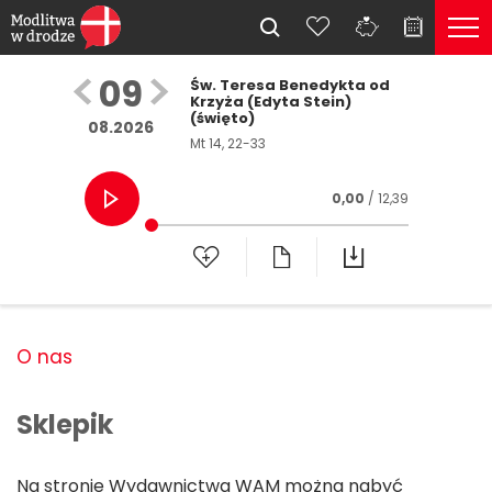
09
Św. Teresa Benedykta od
Krzyża (Edyta Stein)
(święto)
08.2026
Mt 14, 22-33
0,00
/ 12,39
O nas
Sklepik
Na stronie Wydawnictwa WAM można nabyć