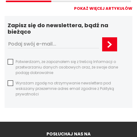
POKAŻ WIĘCEJ ARTYKUŁÓW
Zapisz się do newslettera, bądź na
bieżąco
Potwierdzam, ze zapoznałem się z treścią Informacji o
przetwarzaniu danych osobowych oraz, że swoje dane
podaję dobrowolnie
Wyrażam zgodę na otrzymywanie newslettera pod
wskazany przezemnie adres email zgodnie z Polityką
prywatności
POSŁUCHAJ NAS NA