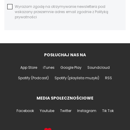
Wyrażam zgodę na otrzymywanie newslettera pod
wskazany przezemnie adres email zgodnie z Polityką
prywatności
POSŁUCHAJ NAS NA
App Store
iTunes
Google Play
Soundcloud
Spotify (Podcast)
Spotify (playlista muzyki)
RSS
MEDIA SPOŁECZNOŚCIOWE
Facebook
Youtube
Twitter
Instagram
Tik Tok