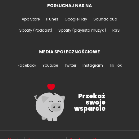
POSŁUCHAJ NAS NA
App Store
iTunes
Google Play
Soundcloud
Spotify (Podcast)
Spotify (playlista muzyki)
RSS
MEDIA SPOŁECZNOŚCIOWE
Facebook
Youtube
Twitter
Instagram
Tik Tok
Przekaż
swoje
wsparcie