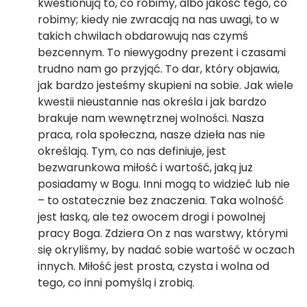
kwestionują to, co robimy, albo jakość tego, co
robimy; kiedy nie zwracają na nas uwagi, to w
takich chwilach obdarowują nas czymś
bezcennym. To niewygodny prezent i czasami
trudno nam go przyjąć. To dar, który objawia,
jak bardzo jesteśmy skupieni na sobie. Jak wiele
kwestii nieustannie nas określa i jak bardzo
brakuje nam wewnętrznej wolności. Nasza
praca, rola społeczna, nasze dzieła nas nie
określają. Tym, co nas definiuje, jest
bezwarunkowa miłość i wartość, jaką już
posiadamy w Bogu. Inni mogą to widzieć lub nie
– to ostatecznie bez znaczenia. Taka wolność
jest łaską, ale też owocem drogi i powolnej
pracy Boga. Zdziera On z nas warstwy, którymi
się okryliśmy, by nadać sobie wartość w oczach
innych. Miłość jest prosta, czysta i wolna od
tego, co inni pomyślą i zrobią.