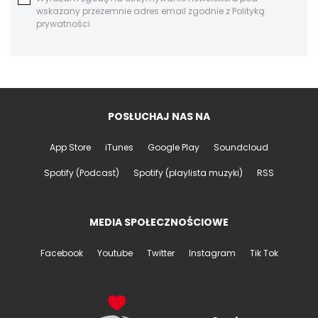
wskazany przezemnie adres email zgodnie z Polityką
prywatności
POSŁUCHAJ NAS NA
App Store
iTunes
Google Play
Soundcloud
Spotify (Podcast)
Spotify (playlista muzyki)
RSS
MEDIA SPOŁECZNOŚCIOWE
Facebook
Youtube
Twitter
Instagram
Tik Tok