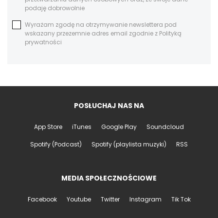
podaję dobrowolnie
Wyrażam zgodę na otrzymywanie newslettera pod
wskazany przezemnie adres email zgodnie z Polityką
prywatności
POSŁUCHAJ NAS NA
App Store
iTunes
Google Play
Soundcloud
Spotify (Podcast)
Spotify (playlista muzyki)
RSS
MEDIA SPOŁECZNOŚCIOWE
Facebook
Youtube
Twitter
Instagram
Tik Tok