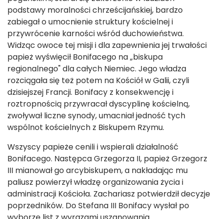
podstawy moralności chrześcijańskiej, bardzo
zabiegał o umocnienie struktury kościelnej i
przywrócenie karności wśród duchowieństwa.
Widząc owoce tej misji i dla zapewnienia jej trwałości
papież wyświęcił Bonifacego na „biskupa
regionalnego" dla całych Niemiec. Jego władza
rozciągała się też potem na Kościół w Galii, czyli
dzisiejszej Francji. Bonifacy z konsekwencję i
roztropnością przywracał dyscyplinę kościelną,
zwoływał liczne synody, umacniał jedność tych
wspólnot kościelnych z Biskupem Rzymu.
Wszyscy papieże cenili i wspierali działalność
Bonifacego. Następca Grzegorza II, papież Grzegorz
III mianował go arcybiskupem, a nakładając mu
paliusz powierzył władzę organizowania życia i
administracji Kościoła. Zachariasz potwierdził decyzje
poprzedników. Do Stefana III Bonifacy wysłał po
wyborze list z wyrazami uszanowania.