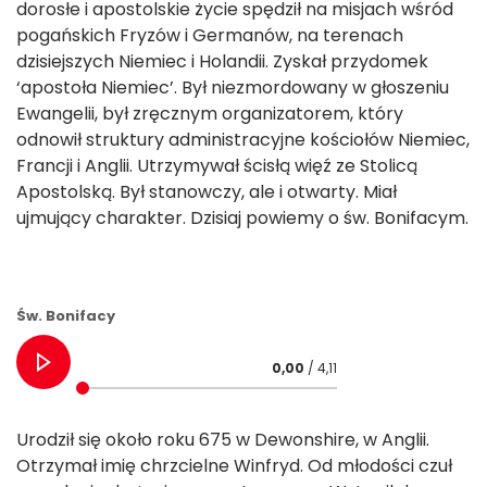
dorosłe i apostolskie życie spędził na misjach wśród
pogańskich Fryzów i Germanów, na terenach
dzisiejszych Niemiec i Holandii. Zyskał przydomek
‘apostoła Niemiec’. Był niezmordowany w głoszeniu
Ewangelii, był zręcznym organizatorem, który
odnowił struktury administracyjne kościołów Niemiec,
Francji i Anglii. Utrzymywał ścisłą więź ze Stolicą
Apostolską. Był stanowczy, ale i otwarty. Miał
ujmujący charakter. Dzisiaj powiemy o św. Bonifacym.
Św. Bonifacy
0,00
/ 4,11
Urodził się około roku 675 w Dewonshire, w Anglii.
Otrzymał imię chrzcielne Winfryd. Od młodości czuł