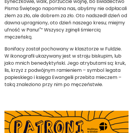
syneczkowie, walk, porzućcie wojnę, bo świadectwo
Pisma Świętego napomina nas, abyśmy nie odpłacali
złem za zło, ale dobrem za zło. Oto nadszedł dzień od
dawna upragniony, oto dzień naszego kresu; miejmy
ufność w Panu!"” Wszyscy zginęli śmiercią
męczeńską.
Bonifacy został pochowany w klasztorze w Fuldzie.
W ikonografii ukazywany jest w stroju biskupim, lub
jako mnich benedyktyński. Jego atrybutami są: kruk,
lis, krzyż z podwójnym ramieniem – symbol legata
papieskiego i księga Ewangelii przebita mieczem –
taką znaleziono przy nim po męczeństwie.