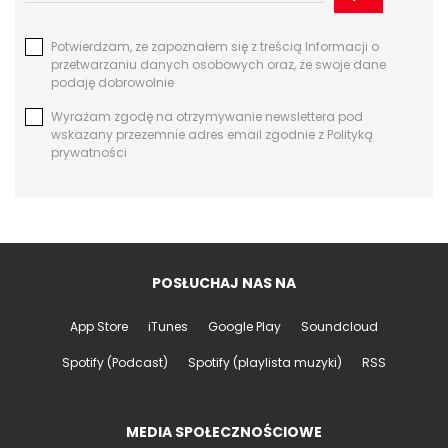
Potwierdzam, ze zapoznałem się z treścią Informacji o
przetwarzaniu danych osobowych oraz, że swoje dane
podaję dobrowolnie
Wyrażam zgodę na otrzymywanie newslettera pod
wskazany przezemnie adres email zgodnie z Polityką
prywatności
POSŁUCHAJ NAS NA
App Store
iTunes
Google Play
Soundcloud
Spotify (Podcast)
Spotify (playlista muzyki)
RSS
MEDIA SPOŁECZNOŚCIOWE