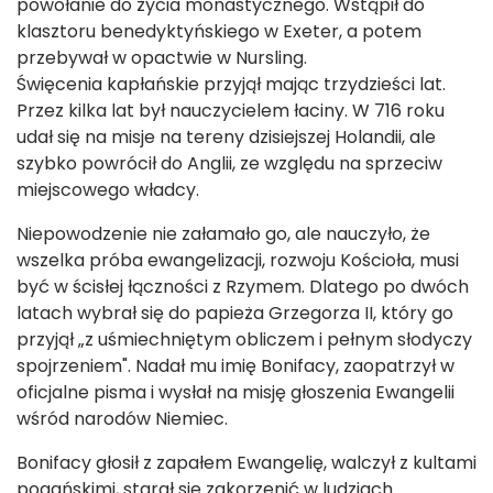
powołanie do życia monastycznego. Wstąpił do
klasztoru benedyktyńskiego w Exeter, a potem
przebywał w opactwie w Nursling.
Święcenia kapłańskie przyjął mając trzydzieści lat.
Przez kilka lat był nauczycielem łaciny. W 716 roku
udał się na misje na tereny dzisiejszej Holandii, ale
szybko powrócił do Anglii, ze względu na sprzeciw
miejscowego władcy.
Niepowodzenie nie załamało go, ale nauczyło, że
wszelka próba ewangelizacji, rozwoju Kościoła, musi
być w ścisłej łączności z Rzymem. Dlatego po dwóch
latach wybrał się do papieża Grzegorza II, który go
przyjął „z uśmiechniętym obliczem i pełnym słodyczy
spojrzeniem". Nadał mu imię Bonifacy, zaopatrzył w
oficjalne pisma i wysłał na misję głoszenia Ewangelii
wśród narodów Niemiec.
Bonifacy głosił z zapałem Ewangelię, walczył z kultami
pogańskimi, starał się zakorzenić w ludziach