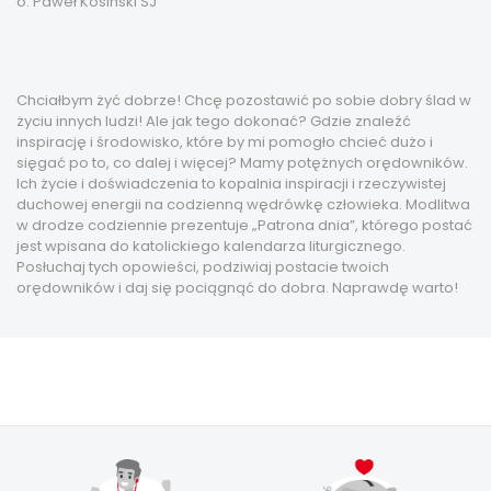
o. Paweł Kosiński SJ
Chciałbym żyć dobrze! Chcę pozostawić po sobie dobry ślad w
życiu innych ludzi! Ale jak tego dokonać? Gdzie znaleźć
inspirację i środowisko, które by mi pomogło chcieć dużo i
sięgać po to, co dalej i więcej? Mamy potężnych orędowników.
Ich życie i doświadczenia to kopalnia inspiracji i rzeczywistej
duchowej energii na codzienną wędrówkę człowieka. Modlitwa
w drodze codziennie prezentuje „Patrona dnia”, którego postać
jest wpisana do katolickiego kalendarza liturgicznego.
Posłuchaj tych opowieści, podziwiaj postacie twoich
orędowników i daj się pociągnąć do dobra. Naprawdę warto!