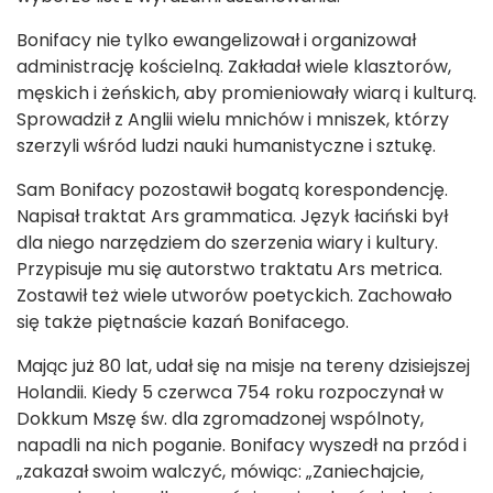
Bonifacy nie tylko ewangelizował i organizował
administrację kościelną. Zakładał wiele klasztorów,
męskich i żeńskich, aby promieniowały wiarą i kulturą.
Sprowadził z Anglii wielu mnichów i mniszek, którzy
szerzyli wśród ludzi nauki humanistyczne i sztukę.
Sam Bonifacy pozostawił bogatą korespondencję.
Napisał traktat Ars grammatica. Język łaciński był
dla niego narzędziem do szerzenia wiary i kultury.
Przypisuje mu się autorstwo traktatu Ars metrica.
Zostawił też wiele utworów poetyckich. Zachowało
się także piętnaście kazań Bonifacego.
Mając już 80 lat, udał się na misje na tereny dzisiejszej
Holandii. Kiedy 5 czerwca 754 roku rozpoczynał w
Dokkum Mszę św. dla zgromadzonej wspólnoty,
napadli na nich poganie. Bonifacy wyszedł na przód i
„zakazał swoim walczyć, mówiąc: „Zaniechajcie,