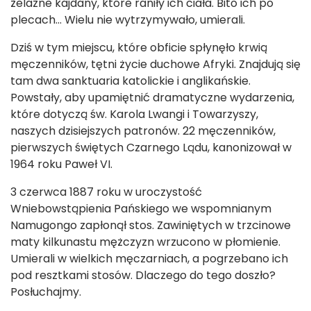
żelazne kajdany, które raniły ich ciała. Bito ich po
plecach… Wielu nie wytrzymywało, umierali.
Dziś w tym miejscu, które obficie spłynęło krwią
męczenników, tętni życie duchowe Afryki. Znajdują się
tam dwa sanktuaria katolickie i anglikańskie.
Powstały, aby upamiętnić dramatyczne wydarzenia,
które dotyczą św. Karola Lwangi i Towarzyszy,
naszych dzisiejszych patronów. 22 męczenników,
pierwszych świętych Czarnego Lądu, kanonizował w
1964 roku Paweł VI.
3 czerwca 1887 roku w uroczystość
Wniebowstąpienia Pańskiego we wspomnianym
Namugongo zapłonął stos. Zawiniętych w trzcinowe
maty kilkunastu mężczyzn wrzucono w płomienie.
Umierali w wielkich męczarniach, a pogrzebano ich
pod resztkami stosów. Dlaczego do tego doszło?
Posłuchajmy.