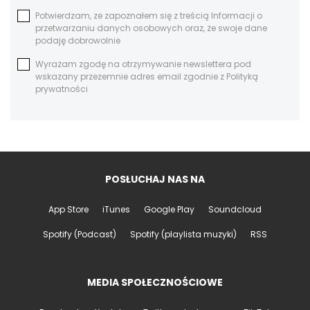
Potwierdzam, ze zapoznałem się z treścią Informacji o
przetwarzaniu danych osobowych oraz, że swoje dane
podaję dobrowolnie
Wyrażam zgodę na otrzymywanie newslettera pod
wskazany przezemnie adres email zgodnie z Polityką
prywatności
POSŁUCHAJ NAS NA
App Store
iTunes
Google Play
Soundcloud
Spotify (Podcast)
Spotify (playlista muzyki)
RSS
MEDIA SPOŁECZNOŚCIOWE