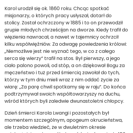
Karol urodził się ok. 1860 roku. Chcąc spotkać
misjonarzy, o których pracy usłyszał, dotarł do
stolicy. Został ochrzczony w 1885 i to on przewodził
grupie młodych chrześcijan na dworze. Kiedy trafił do
więzienia nawracał, a nawet w tajemnicy ochrzcił
kilku współwięźniów. Za odwagę powiedzenia królowi:
„Niemożliwe jest nie wyznać tego, w co z całego
serca się wierzy” trafił na stos. Był pierwszy, a jego
ciało palono powoli, od stóp, a on dziękował Bogu za
męczeństwo i tuż przed śmiercią zawołał do tych,
którzy w tym dniu mieli wraz z nim oddać życie za
wiarę: „Za parę chwil spotkamy się w raju”. Do końca
podtrzymywał swoich współtowarzyszy na duchu,
wśród których byli zaledwie dwunastoletni chłopcy.
Dzień śmierci Karola Lwangi i pozostałych był
momentem szczególnym, apogeum okrucieństwa,
ale trzeba wiedzieć, że w dwuletnim okresie