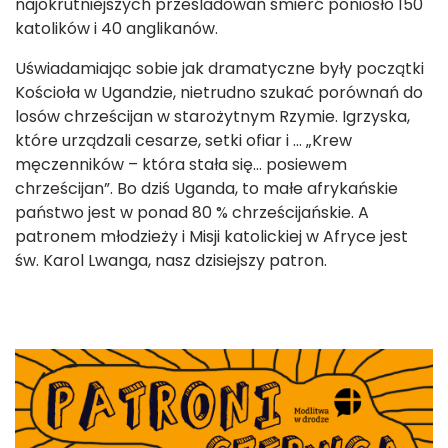
najokrutniejszych prześladowań śmierć poniosło 150
katolików i 40 anglikanów.
Uświadamiając sobie jak dramatyczne były początki
Kościoła w Ugandzie, nietrudno szukać porównań do
losów chrześcijan w starożytnym Rzymie. Igrzyska,
które urządzali cesarze, setki ofiar i … „Krew
męczenników – która stała się… posiewem
chrześcijan”. Bo dziś Uganda, to małe afrykańskie
państwo jest w ponad 80 % chrześcijańskie. A
patronem młodzieży i Misji katolickiej w Afryce jest
św. Karol Lwanga, nasz dzisiejszy patron.