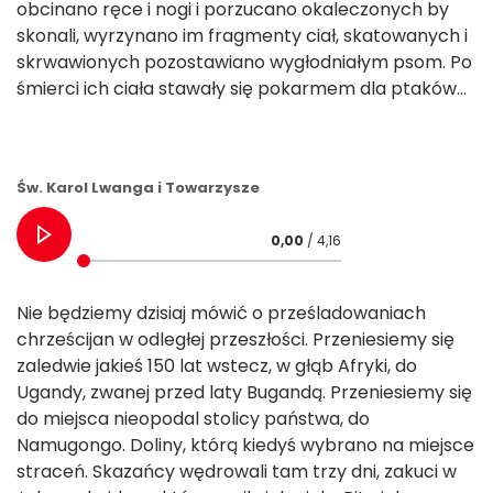
obcinano ręce i nogi i porzucano okaleczonych by
skonali, wyrzynano im fragmenty ciał, skatowanych i
skrwawionych pozostawiano wygłodniałym psom. Po
śmierci ich ciała stawały się pokarmem dla ptaków…
Św. Karol Lwanga i Towarzysze
0,00
/ 4,16
Nie będziemy dzisiaj mówić o prześladowaniach
chrześcijan w odległej przeszłości. Przeniesiemy się
zaledwie jakieś 150 lat wstecz, w głąb Afryki, do
Ugandy, zwanej przed laty Bugandą. Przeniesiemy się
do miejsca nieopodal stolicy państwa, do
Namugongo. Doliny, którą kiedyś wybrano na miejsce
straceń. Skazańcy wędrowali tam trzy dni, zakuci w