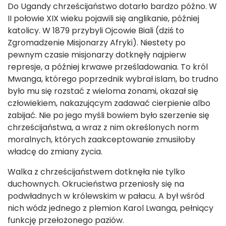
Do Ugandy chrześcijaństwo dotarło bardzo późno. W
II połowie XIX wieku pojawili się anglikanie, później
katolicy. W 1879 przybyli Ojcowie Biali (dziś to
Zgromadzenie Misjonarzy Afryki). Niestety po
pewnym czasie misjonarzy dotknęły najpierw
represje, a później krwawe prześladowania. To król
Mwanga, którego poprzednik wybrał islam, bo trudno
było mu się rozstać z wieloma żonami, okazał się
człowiekiem, nakazującym zadawać cierpienie albo
zabijać. Nie po jego myśli bowiem było szerzenie się
chrześcijaństwa, a wraz z nim określonych norm
moralnych, których zaakceptowanie zmusiłoby
władcę do zmiany życia.
Walka z chrześcijaństwem dotknęła nie tylko
duchownych. Okrucieństwa przeniosły się na
podwładnych w królewskim w pałacu. A był wśród
nich wódz jednego z plemion Karol Lwanga, pełniący
funkcję przełożonego paziów.