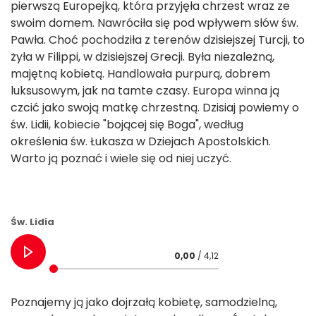
pierwszą Europejką, która przyjęła chrzest wraz ze
swoim domem. Nawróciła się pod wpływem słów św.
Pawła. Choć pochodziła z terenów dzisiejszej Turcji, to
żyła w Filippi, w dzisiejszej Grecji. Była niezależną,
majętną kobietą. Handlowała purpurą, dobrem
luksusowym, jak na tamte czasy. Europa winna ją
czcić jako swoją matkę chrzestną. Dzisiaj powiemy o
św. Lidii, kobiecie "bojącej się Boga", według
określenia św. Łukasza w Dziejach Apostolskich.
Warto ją poznać i wiele się od niej uczyć.
Św. Lidia
0,00
/ 4,12
Poznajemy ją jako dojrzałą kobietę, samodzielną,