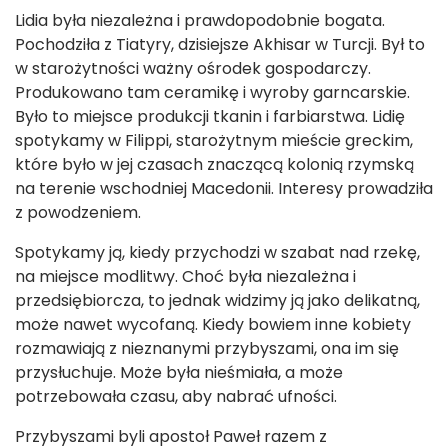
Lidia była niezależna i prawdopodobnie bogata.
Pochodziła z Tiatyry, dzisiejsze Akhisar w Turcji. Był to
w starożytności ważny ośrodek gospodarczy.
Produkowano tam ceramikę i wyroby garncarskie.
Było to miejsce produkcji tkanin i farbiarstwa. Lidię
spotykamy w Filippi, starożytnym mieście greckim,
które było w jej czasach znaczącą kolonią rzymską
na terenie wschodniej Macedonii. Interesy prowadziła
z powodzeniem.
Spotykamy ją, kiedy przychodzi w szabat nad rzekę,
na miejsce modlitwy. Choć była niezależna i
przedsiębiorcza, to jednak widzimy ją jako delikatną,
może nawet wycofaną. Kiedy bowiem inne kobiety
rozmawiają z nieznanymi przybyszami, ona im się
przysłuchuje. Może była nieśmiała, a może
potrzebowała czasu, aby nabrać ufności.
Przybyszami byli apostoł Paweł razem z