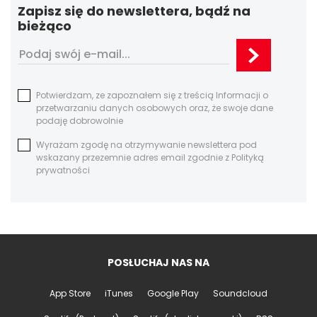
Zapisz się do newslettera, bądź na
bieżąco
Potwierdzam, ze zapoznałem się z treścią Informacji o
przetwarzaniu danych osobowych oraz, że swoje dane
podaję dobrowolnie
Wyrażam zgodę na otrzymywanie newslettera pod
wskazany przezemnie adres email zgodnie z Polityką
prywatności
POSŁUCHAJ NAS NA
App Store
iTunes
Google Play
Soundcloud