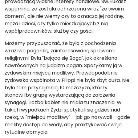
prowadzącą własne interesy handlowe. Św. Łukasz
wspomina, że została ochrzczona wraz "ze swoim
domem", ale nie wiemy czy to oznacza jej rodzinę,
męża i dzieci, czy tylko mieszkających z nią
współpracowników, służbę czy gości.
Możemy przypuszczać, że była z pochodzenia
wrażliwą poganką, zainteresowaną sprawami
religijnymi. Była "bojąca się Boga", jak określano
nawróconych na judaizm pogan. Spotykamy ją w
żydowskim miejscu modlitwy. Prawdopodobnie
żydowska wspólnota w Filippi nie była zbyt duża. Nie
było tam przynajmniej 10 mężczyzn, którzy
stanowiliby grupę wystarczającą do założenia
synagogi. Liczba kobiet nie miała tu znaczenia. W
takich wypadkach Żydzi spotykali się gdzieś nad
rzeką, w "miejscu modlitwy" – jak go nazywali – gdzie
mieliby dostęp do wody, aby praktykować swoje
rytualne obmycia.