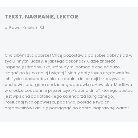
TEKST, NAGRANIE, LEKTOR
o. Paweł Kosiński SJ
Chciałbym żyć dobrze! Chcę pozostawić po sobie dobry ślad w
życiu innych ludzi! Ale jak tego dokonać? Gdzie znaleźć
inspirację i środowisko, które by mi pomogło chcieć dużo i
sięgać po to, co dalej i więcej? Mamy potężnych orędowników.
Ich życie i doświadczenia to kopalnia inspiracji i rzeczywistej
duchowej energii na codzienną wędrówkę człowieka. Modlitwa
w drodze codziennie prezentuje „Patrona dnia”, którego postać
jest wpisana do katolickiego kalendarza liturgicznego.
Posłuchaj tych opowieści, podziwiaj postacie twoich
orędowników i daj się pociągnąć do dobra. Naprawdę warto!