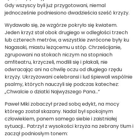
Gdy wszyscy byli już przygotowani, niemal
jednocześnie podniesiono dwadzieścia sześć krzyży.
Wydawało się, że wzgórze pokryło się kwiatem.
Jeden krzyż stał obok drugiego w odległości trzech
lub czterech metrów, a wszystkie zwrócone były ku
Nagasaki, miastu leżącemu u stóp. Chrześcijanie,
zgrupowani na stokach niczym na stopniach
amfiteatru, krzyczeli, modlili się i płakali, nie
odwracając ani na chwilę oczu od długiego rzędu
krzyży. Ukrzyżowani celebransi i lud śpiewali wspólnie
psalmy, których nauczyli się podczas katechez:
„Chwalcie o dziatki Najwyższego Pana…”
Paweł Miki zobaczył przed sobą edykt, na mocy
którego został skazany. Nadal był spokojnym
człowiekiem, panem samego siebie i zaistniałej
sytuacji… Patrzył z wysokości krzyża na zebrany tłum i
zaczął podniosłym tonem: