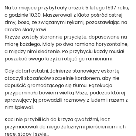
Na to miejsce przybył cały orszak 5 lutego 1597 roku,
o godzinie 10.30. Maszerowali z Kioto pośród ostrej
zimy, boso, ze związanymi rękami, pozostawiając na
drodze ślady krwi.
Krzyże zostały starannie przycięte, dopasowane na
miarę każdego. Miały po dwa ramiona horyzontalne,
a między nimi siedzenie. Po przybyciu każdy musiał
poszukać swego krzyża i objąć go ramionami.
Gdy dotarł ostatni, żołnierze stanowiący eskortę
otoczyli skazańców szczelnie kordonem, aby nie
dopuścić gromadzącego się tłumu. Egzekucja
przypominała bowiem wielką Mszę, podczas której
sprawujący ją prowadzili rozmowy z ludem i razem z
nim śpiewali.
Kaci nie przybili ich do krzyża gwoźdźmi, lecz
przymocowali do niego żelaznymi pierścieniami ich
ręce, stopy i szyje…