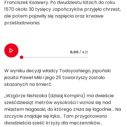
Franciszek Ksawery. Po dwudziestu latach do roku
1570 około 30 tysięcy Japończyków przyjęło chrzest,
ale potem pojawiły się napięcia oraz krwawe
prześladowania.
0,00
/ 4,12
W wyniku decyzji władcy Todoyoshiego, japoński
jezuita Paweł Miki i jego 25 towarzyszy zostało
skazanych na śmierć.
„Wzgórze Nishizaka (dzisiaj Kompira) ma dwieście
sześćdziesiąt metrów wysokości i wznosi się nad
miastem Nagasaki, do którego zniża się łagodnie… Na
szczycie znajduje się łąka… Tam przygotowano
dwadzieścia sześć krzyży dla męczenników…