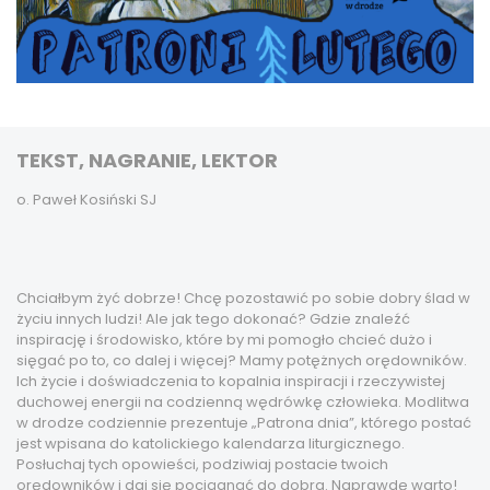
TEKST, NAGRANIE, LEKTOR
o. Paweł Kosiński SJ
Chciałbym żyć dobrze! Chcę pozostawić po sobie dobry ślad w
życiu innych ludzi! Ale jak tego dokonać? Gdzie znaleźć
inspirację i środowisko, które by mi pomogło chcieć dużo i
sięgać po to, co dalej i więcej? Mamy potężnych orędowników.
Ich życie i doświadczenia to kopalnia inspiracji i rzeczywistej
duchowej energii na codzienną wędrówkę człowieka. Modlitwa
w drodze codziennie prezentuje „Patrona dnia”, którego postać
jest wpisana do katolickiego kalendarza liturgicznego.
Posłuchaj tych opowieści, podziwiaj postacie twoich
orędowników i daj się pociągnąć do dobra. Naprawdę warto!