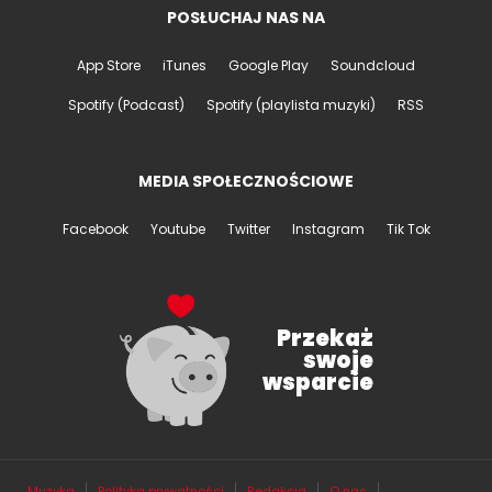
POSŁUCHAJ NAS NA
App Store
iTunes
Google Play
Soundcloud
Spotify (Podcast)
Spotify (playlista muzyki)
RSS
MEDIA SPOŁECZNOŚCIOWE
Facebook
Youtube
Twitter
Instagram
Tik Tok
Przekaż
swoje
wsparcie
Muzyka
Polityka prywatności
Redakcja
O nas