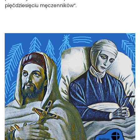
pięćdziesięciu męczenników”.