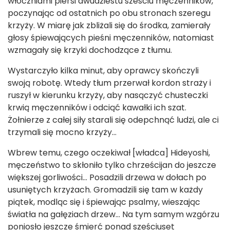
włóczniami piersi dwudziestu sześciu męczenników,
poczynając od ostatnich po obu stronach szeregu
krzyży. W miarę jak zbliżali się do środka, zamierały
głosy śpiewających pieśni męczenników, natomiast
wzmagały się krzyki dochodzące z tłumu.
Wystarczyło kilka minut, aby oprawcy skończyli
swoją robotę. Wtedy tłum przerwał kordon straży i
ruszył w kierunku krzyży, aby nasączyć chusteczki
krwią męczenników i odciąć kawałki ich szat.
Żołnierze z całej siły starali się odepchnąć ludzi, ale ci
trzymali się mocno krzyży…
Wbrew temu, czego oczekiwał [władca] Hideyoshi,
męczeństwo to skłoniło tylko chrześcijan do jeszcze
większej gorliwości… Posadzili drzewa w dołach po
usuniętych krzyżach. Gromadzili się tam w każdy
piątek, modląc się i śpiewając psalmy, wieszając
światła na gałęziach drzew… Na tym samym wzgórzu
poniosło jeszcze śmierć ponad sześciuset