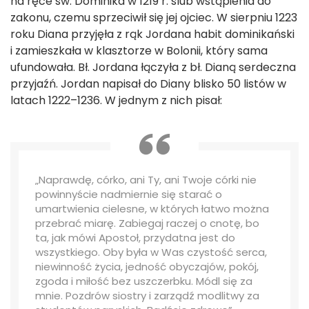
na ręce św. Dominika w 1219 r. ślub wstąpienia do
zakonu, czemu sprzeciwił się jej ojciec. W sierpniu 1223
roku Diana przyjęła z rąk Jordana habit dominikański
i zamieszkała w klasztorze w Bolonii, który sama
ufundowała. Bł. Jordana łączyła z bł. Dianą serdeczna
przyjaźń. Jordan napisał do Diany blisko 50 listów w
latach 1222–1236. W jednym z nich pisał:
„Naprawdę, córko, ani Ty, ani Twoje córki nie
powinnyście nadmiernie się starać o
umartwienia cielesne, w których łatwo można
przebrać miarę. Zabiegaj raczej o cnotę, bo
ta, jak mówi Apostoł, przydatna jest do
wszystkiego. Oby była w Was czystość serca,
niewinność życia, jedność obyczajów, pokój,
zgoda i miłość bez uszczerbku. Módl się za
mnie. Pozdrów siostry i zarządź modlitwy za