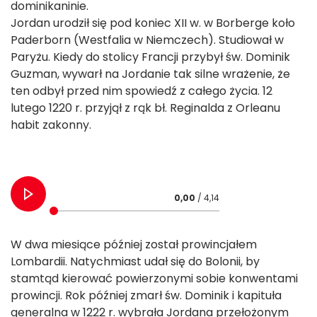
dominikaninie.
Jordan urodził się pod koniec XII w. w Borberge koło
Paderborn (Westfalia w Niemczech). Studiował w
Paryżu. Kiedy do stolicy Francji przybył św. Dominik
Guzman, wywarł na Jordanie tak silne wrażenie, że
ten odbył przed nim spowiedź z całego życia. 12
lutego 1220 r. przyjął z rąk bł. Reginalda z Orleanu
habit zakonny.
0,00
/ 4,14
W dwa miesiące później został prowincjałem
Lombardii. Natychmiast udał się do Bolonii, by
stamtąd kierować powierzonymi sobie konwentami
prowincji. Rok później zmarł św. Dominik i kapituła
generalna w 1222 r. wybrała Jordana przełożonym