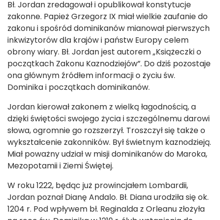
Bł. Jordan zredagował i opublikował konstytucje
zakonne. Papież Grzegorz IX miał wielkie zaufanie do
zakonu i spośród dominikanów mianował pierwszych
inkwizytorów dla krajów i państw Europy celem
obrony wiary. Bł. Jordan jest autorem „Książeczki o
początkach Zakonu Kaznodziejów”. Do dziś pozostaje
ona głównym źródłem informacji o życiu św.
Dominika i początkach dominikanów.
Jordan kierował zakonem z wielką łagodnością, a
dzięki świętości swojego życia i szczególnemu darowi
słowa, ogromnie go rozszerzył. Troszczył się także o
wykształcenie zakonników. Był świetnym kaznodzieją.
Miał poważny udział w misji dominikanów do Maroka,
Mezopotamii i Ziemi Świętej.
W roku 1222, będąc już prowincjałem Lombardii,
Jordan poznał Dianę Andalo. Bł. Diana urodziła się ok.
1204 r. Pod wpływem bł. Reginalda z Orleanu złożyła