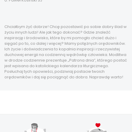
o. Paweł Kosiński SJ
Chciałbym żyć dobrze! Chcę pozostawić po sobie dobry ślad w
życiu innych ludzi! Ale jak tego dokonać? Gdzie znaleźć
inspirację i środowisko, które by mi pomogło chcieć dużo i
sięgać po to, co dalej i więcej? Mamy potężnych orędowników.
Ich życie i doświadczenia to kopalnia inspiracji i rzeczywistej
duchowej energii na codzienną wędrówkę człowieka. Modlitwa
w drodze codziennie prezentuje „Patrona dnia”, którego postać
jest wpisana do katolickiego kalendarza liturgicznego.
Posłuchaj tych opowieści, podziwiaj postacie twoich
orędowników i daj się pociągnąć do dobra. Naprawdę warto!