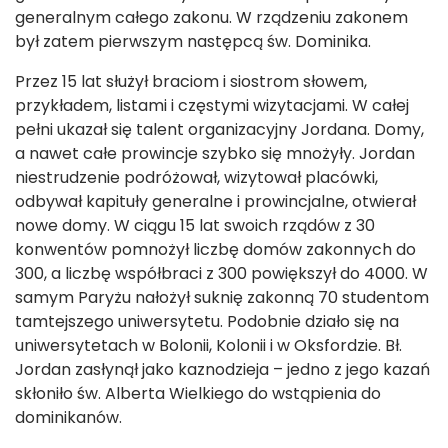
generalnym całego zakonu. W rządzeniu zakonem
był zatem pierwszym następcą św. Dominika.
Przez 15 lat służył braciom i siostrom słowem,
przykładem, listami i częstymi wizytacjami. W całej
pełni ukazał się talent organizacyjny Jordana. Domy,
a nawet całe prowincje szybko się mnożyły. Jordan
niestrudzenie podróżował, wizytował placówki,
odbywał kapituły generalne i prowincjalne, otwierał
nowe domy. W ciągu 15 lat swoich rządów z 30
konwentów pomnożył liczbę domów zakonnych do
300, a liczbę współbraci z 300 powiększył do 4000. W
samym Paryżu nałożył suknię zakonną 70 studentom
tamtejszego uniwersytetu. Podobnie działo się na
uniwersytetach w Bolonii, Kolonii i w Oksfordzie. Bł.
Jordan zasłynął jako kaznodzieja – jedno z jego kazań
skłoniło św. Alberta Wielkiego do wstąpienia do
dominikanów.