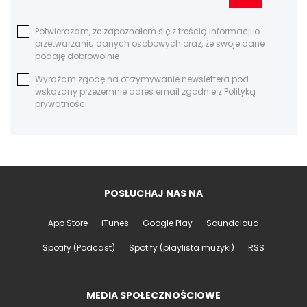
Potwierdzam, ze zapoznałem się z treścią Informacji o
przetwarzaniu danych osobowych oraz, że swoje dane
podaję dobrowolnie
Wyrażam zgodę na otrzymywanie newslettera pod
wskazany przezemnie adres email zgodnie z Polityką
prywatności
POSŁUCHAJ NAS NA
App Store
iTunes
Google Play
Soundcloud
Spotify (Podcast)
Spotify (playlista muzyki)
RSS
MEDIA SPOŁECZNOŚCIOWE