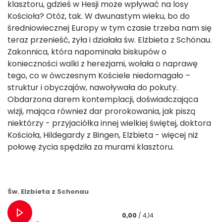
klasztoru, gdzieś w Hesji może wpływać na losy
Kościoła? Otóż, tak. W dwunastym wieku, bo do
średniowiecznej Europy w tym czasie trzeba nam się
teraz przenieść, żyła i działała św. Elżbieta z Schönau.
Zakonnica, która napominała biskupów o
konieczności walki z herezjami, wołała o naprawę
tego, co w ówczesnym Kościele niedomagało –
struktur i obyczajów, nawoływała do pokuty.
Obdarzona darem kontemplacji, doświadczająca
wizji, mająca również dar prorokowania, jak piszą
niektórzy - przyjaciółka innej wielkiej świętej, doktora
Kościoła, Hildegardy z Bingen, Elżbieta - więcej niż
połowę życia spędziła za murami klasztoru.
Św. Elzbieta z Schonau
0,00
/ 4,14