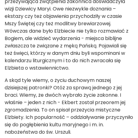
przeżywająca zwątpienia zakonnica doświadczyła
wizji Dziewicy Maryi. Owe niezwykle doznania –
ekstazy czy też objawienia przychodziły w czasie
Mszy Świętej czy też modlitwy brewiarzowej.
Wówczas dane było Elżbiecie nie tylko rozmawiać z
Bogiem, ale widzieć wydarzenia - miejsca biblijne
zwłaszcza te związane z męką Pańską. Pojawiali się
też święci, którzy w danym dniu byli wspominani w
kalendarzu liturgicznym i to do nich zwracała się
Elżbieta o wstawiennictwo.
A skąd tyle wiemy, o życiu duchowym naszej
dzisiejszej patronki? Otóż za sprawą jednego z jej
braci. Wiemy, że dwóch wybrało życie zakonne. I
właśnie – jeden z nich - Ekbert został przeorem jej
zgromadzenia. To on spisał przeżycia mistyczne
Elżbiety. Ich popularność – oddziaływanie przyczyniło
się do pogłębienia kultu maryjnego i m. in.
nabożeństwa do św. Urszuli.