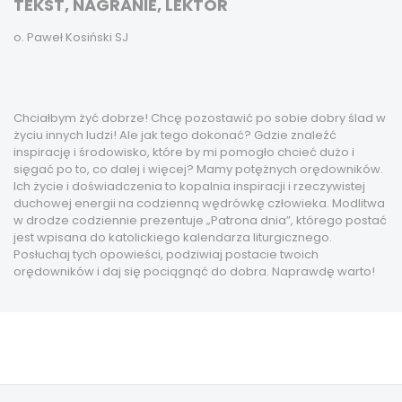
TEKST, NAGRANIE, LEKTOR
o. Paweł Kosiński SJ
Chciałbym żyć dobrze! Chcę pozostawić po sobie dobry ślad w
życiu innych ludzi! Ale jak tego dokonać? Gdzie znaleźć
inspirację i środowisko, które by mi pomogło chcieć dużo i
sięgać po to, co dalej i więcej? Mamy potężnych orędowników.
Ich życie i doświadczenia to kopalnia inspiracji i rzeczywistej
duchowej energii na codzienną wędrówkę człowieka. Modlitwa
w drodze codziennie prezentuje „Patrona dnia”, którego postać
jest wpisana do katolickiego kalendarza liturgicznego.
Posłuchaj tych opowieści, podziwiaj postacie twoich
orędowników i daj się pociągnąć do dobra. Naprawdę warto!