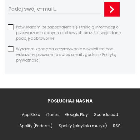
Potwierdzam, ze zapoznałem się z treścią Informacji o
przetwarzaniu danych osobowych oraz, że swoje dane
podaję dobrowolnie
Wyrażam zgodę na otrzymywanie newslettera pod
wskazany przezemnie adres email zgodnie z Polityką
prywatności
POSŁUCHAJ NAS NA
App Store
iTunes
Google Play
Soundcloud
Spotify (Podcast)
Spotify (playlista muzyki)
RSS