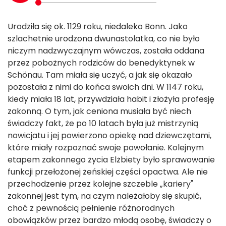
Urodziła się ok. 1129 roku, niedaleko Bonn. Jako
szlachetnie urodzona dwunastolatka, co nie było
niczym nadzwyczajnym wówczas, została oddana
przez pobożnych rodziców do benedyktynek w
Schönau. Tam miała się uczyć, a jak się okazało
pozostała z nimi do końca swoich dni. W 1147 roku,
kiedy miała 18 lat, przywdziała habit i złożyła profesję
zakonną. O tym, jak ceniona musiała być niech
świadczy fakt, że po 10 latach była już mistrzynią
nowicjatu i jej powierzono opiekę nad dziewczętami,
które miały rozpoznać swoje powołanie. Kolejnym
etapem zakonnego życia Elżbiety było sprawowanie
funkcji przełożonej żeńskiej części opactwa. Ale nie
przechodzenie przez kolejne szczeble „kariery"
zakonnej jest tym, na czym należałoby się skupić,
choć z pewnością pełnienie różnorodnych
obowiązków przez bardzo młodą osobę, świadczy o