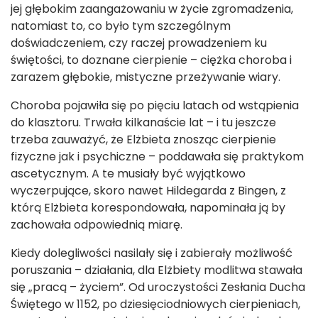
jej głębokim zaangażowaniu w życie zgromadzenia,
natomiast to, co było tym szczególnym
doświadczeniem, czy raczej prowadzeniem ku
świętości, to doznane cierpienie – ciężka choroba i
zarazem głębokie, mistyczne przeżywanie wiary.
Choroba pojawiła się po pięciu latach od wstąpienia
do klasztoru. Trwała kilkanaście lat – i tu jeszcze
trzeba zauważyć, że Elżbieta znosząc cierpienie
fizyczne jak i psychiczne – poddawała się praktykom
ascetycznym. A te musiały być wyjątkowo
wyczerpujące, skoro nawet Hildegarda z Bingen, z
którą Elżbieta korespondowała, napominała ją by
zachowała odpowiednią miarę.
Kiedy dolegliwości nasilały się i zabierały możliwość
poruszania – działania, dla Elżbiety modlitwa stawała
się „pracą – życiem”. Od uroczystości Zesłania Ducha
Świętego w 1152, po dziesięciodniowych cierpieniach,