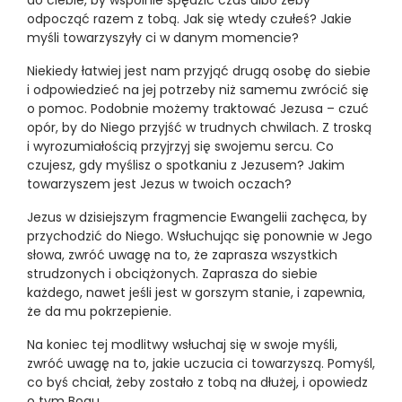
do ciebie, by wspólnie spędzić czas albo żeby
odpocząć razem z tobą. Jak się wtedy czułeś? Jakie
myśli towarzyszyły ci w danym momencie?
Niekiedy łatwiej jest nam przyjąć drugą osobę do siebie
i odpowiedzieć na jej potrzeby niż samemu zwrócić się
o pomoc. Podobnie możemy traktować Jezusa – czuć
opór, by do Niego przyjść w trudnych chwilach. Z troską
i wyrozumiałością przyjrzyj się swojemu sercu. Co
czujesz, gdy myślisz o spotkaniu z Jezusem? Jakim
towarzyszem jest Jezus w twoich oczach?
Jezus w dzisiejszym fragmencie Ewangelii zachęca, by
przychodzić do Niego. Wsłuchując się ponownie w Jego
słowa, zwróć uwagę na to, że zaprasza wszystkich
strudzonych i obciążonych. Zaprasza do siebie
każdego, nawet jeśli jest w gorszym stanie, i zapewnia,
że da mu pokrzepienie.
Na koniec tej modlitwy wsłuchaj się w swoje myśli,
zwróć uwagę na to, jakie uczucia ci towarzyszą. Pomyśl,
co byś chciał, żeby zostało z tobą na dłużej, i opowiedz
o tym Bogu.