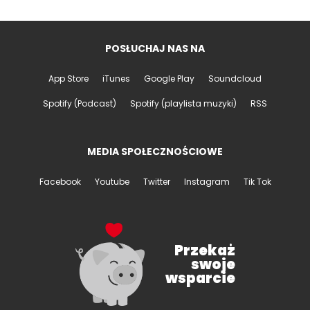
POSŁUCHAJ NAS NA
App Store
iTunes
Google Play
Soundcloud
Spotify (Podcast)
Spotify (playlista muzyki)
RSS
MEDIA SPOŁECZNOŚCIOWE
Facebook
Youtube
Twitter
Instagram
Tik Tok
Przekaż
swoje
wsparcie