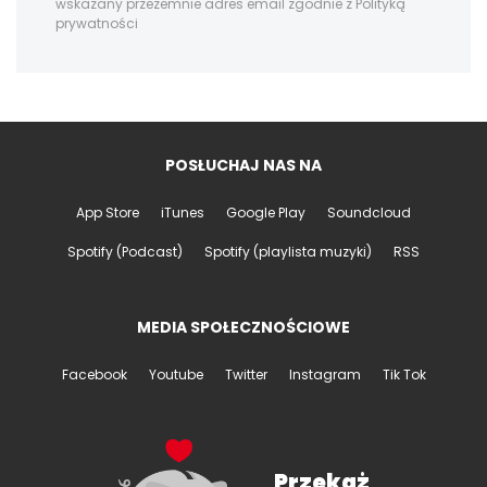
wskazany przezemnie adres email zgodnie z Polityką
prywatności
POSŁUCHAJ NAS NA
App Store
iTunes
Google Play
Soundcloud
Spotify (Podcast)
Spotify (playlista muzyki)
RSS
MEDIA SPOŁECZNOŚCIOWE
Facebook
Youtube
Twitter
Instagram
Tik Tok
Przekaż