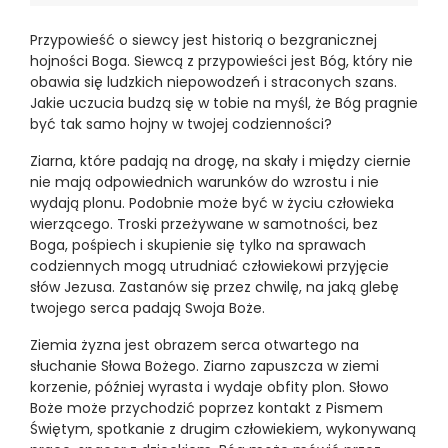
Przypowieść o siewcy jest historią o bezgranicznej
hojności Boga. Siewcą z przypowieści jest Bóg, który nie
obawia się ludzkich niepowodzeń i straconych szans.
Jakie uczucia budzą się w tobie na myśl, że Bóg pragnie
być tak samo hojny w twojej codzienności?
Ziarna, które padają na drogę, na skały i między ciernie
nie mają odpowiednich warunków do wzrostu i nie
wydają plonu. Podobnie może być w życiu człowieka
wierzącego. Troski przeżywane w samotności, bez
Boga, pośpiech i skupienie się tylko na sprawach
codziennych mogą utrudniać człowiekowi przyjęcie
słów Jezusa. Zastanów się przez chwilę, na jaką glebę
twojego serca padają Swoja Boże.
Ziemia żyzna jest obrazem serca otwartego na
słuchanie Słowa Bożego. Ziarno zapuszcza w ziemi
korzenie, później wyrasta i wydaje obfity plon. Słowo
Boże może przychodzić poprzez kontakt z Pismem
Świętym, spotkanie z drugim człowiekiem, wykonywaną