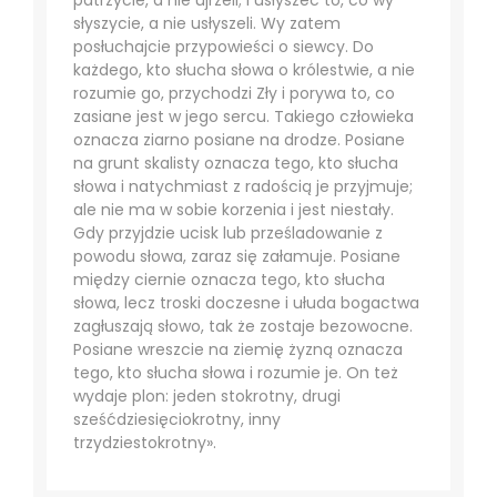
patrzycie, a nie ujrzeli; i usłyszeć to, co wy
słyszycie, a nie usłyszeli. Wy zatem
posłuchajcie przypowieści o siewcy. Do
każdego, kto słucha słowa o królestwie, a nie
rozumie go, przychodzi Zły i porywa to, co
zasiane jest w jego sercu. Takiego człowieka
oznacza ziarno posiane na drodze. Posiane
na grunt skalisty oznacza tego, kto słucha
słowa i natychmiast z radością je przyjmuje;
ale nie ma w sobie korzenia i jest niestały.
Gdy przyjdzie ucisk lub prześladowanie z
powodu słowa, zaraz się załamuje. Posiane
między ciernie oznacza tego, kto słucha
słowa, lecz troski doczesne i ułuda bogactwa
zagłuszają słowo, tak że zostaje bezowocne.
Posiane wreszcie na ziemię żyzną oznacza
tego, kto słucha słowa i rozumie je. On też
wydaje plon: jeden stokrotny, drugi
sześćdziesięciokrotny, inny
trzydziestokrotny».