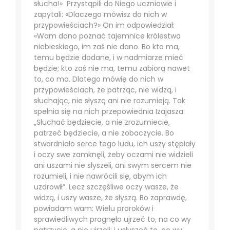
słucha!» Przystąpili do Niego uczniowie i
zapytali: «Dlaczego mówisz do nich w
przypowieściach?» On im odpowiedział:
«Wam dano poznać tajemnice królestwa
niebieskiego, im zaś nie dano. Bo kto ma,
temu będzie dodane, i w nadmiarze mieć
będzie; kto zaś nie ma, temu zabiorą nawet
to, co ma. Dlatego mówię do nich w
przypowieściach, że patrząc, nie widzą, i
słuchając, nie słyszą ani nie rozumieją. Tak
spełnia się na nich przepowiednia Izajasza:
„Słuchać będziecie, a nie zrozumiecie,
patrzeć będziecie, a nie zobaczycie. Bo
stwardniało serce tego ludu, ich uszy stępiały
i oczy swe zamknęli, żeby oczami nie widzieli
ani uszami nie słyszeli, ani swym sercem nie
rozumieli, i nie nawrócili się, abym ich
uzdrowił”. Lecz szczęśliwe oczy wasze, że
widzą, i uszy wasze, że słyszą. Bo zaprawdę,
powiadam wam: Wielu proroków i
sprawiedliwych pragnęło ujrzeć to, na co wy