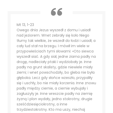
Mt 13, 1-23
Owego dnia Jezus wyszedł z domu i usiadł
nad jeziorem. Wnet zebrały się koło Niego
tłumy tak wielkie, że wszedł do łodzi i usiadł, a
cały lud stał na brzegu. I mówił im wiele w
przypowieściach tymi słowami: «Oto siewca
wyszedł siać. A gdy siał, jedne ziarna padły na
drogę, nadleciały ptaki i wydziobały je. Inne
padły na grunt skalisty, gdzie niewiele miały
ziemi; i wnet powschodziły, bo gleba nie była
głęboka. Lecz gdy słońce wzeszło, przypaliły
się i uschły, bo nie miały korzenia. Inne znowu
padły między ciernie, a ciernie wybujały i
zagłuszyły je. Inne wreszcie padły na ziemię
żyzną i plon wydały, jedno stokrotny, drugie
sześćdziesięciokrotny, a inne
trzydziestokrotny. Kto ma uszy, niechaj