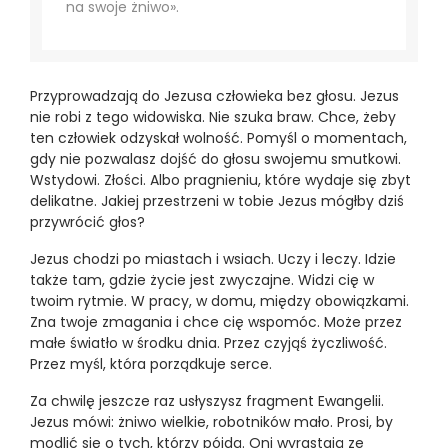
na swoje żniwo».
Przyprowadzają do Jezusa człowieka bez głosu. Jezus
nie robi z tego widowiska. Nie szuka braw. Chce, żeby
ten człowiek odzyskał wolność. Pomyśl o momentach,
gdy nie pozwalasz dojść do głosu swojemu smutkowi.
Wstydowi. Złości. Albo pragnieniu, które wydaje się zbyt
delikatne. Jakiej przestrzeni w tobie Jezus mógłby dziś
przywrócić głos?
Jezus chodzi po miastach i wsiach. Uczy i leczy. Idzie
także tam, gdzie życie jest zwyczajne. Widzi cię w
twoim rytmie. W pracy, w domu, między obowiązkami.
Zna twoje zmagania i chce cię wspomóc. Może przez
małe światło w środku dnia. Przez czyjąś życzliwość.
Przez myśl, która porządkuje serce.
Za chwilę jeszcze raz usłyszysz fragment Ewangelii.
Jezus mówi: żniwo wielkie, robotników mało. Prosi, by
modlić się o tych, którzy pójdą. Oni wyrastają ze