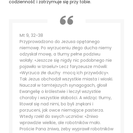
codzienność i zatrzymuje się przy tobie.
Mt 9, 32-38
Przyprowadzono do Jezusa opętanego
niemowę. Po wyrzuceniu złego ducha niemy
odzyskał mowę, a tłumy pełne podziwu
wołały: «Jeszcze się nigdy nic podobnego nie
pojawiło w Izraelu!» Lecz faryzeusze mówili:
«Wyrzuca złe duchy mocą ich przywódcy».
Tak Jezus obchodził wszystkie miasta i wioski.
Nauczał w tamtejszych synagogach, głosił
Ewangelię o królestwie i leczył wszystkie
choroby i wszystkie słabości. A widząc tłumy,
litował się nad nimi, bo byli znękani i
porzuceni, jak owce niemające pasterza.
Wtedy rzekł do swych uczniów: «Żniwo
wprawdzie wielkie, ale robotników mało.
Proście Pana żniwa, żeby wyprawił robotników