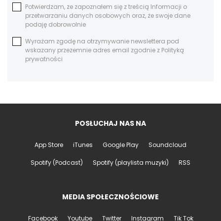
Potwierdzam, ze zapoznałem się z treścią Informacji o
przetwarzaniu danych osobowych oraz, że swoje dane
podaję dobrowolnie
Wyrażam zgodę na otrzymywanie newslettera pod
wskazany przezemnie adres email zgodnie z Polityką
prywatności
POSŁUCHAJ NAS NA
App Store
iTunes
Google Play
Soundcloud
Spotify (Podcast)
Spotify (playlista muzyki)
RSS
MEDIA SPOŁECZNOŚCIOWE
Facebook
Youtube
Twitter
Instagram
Tik Tok