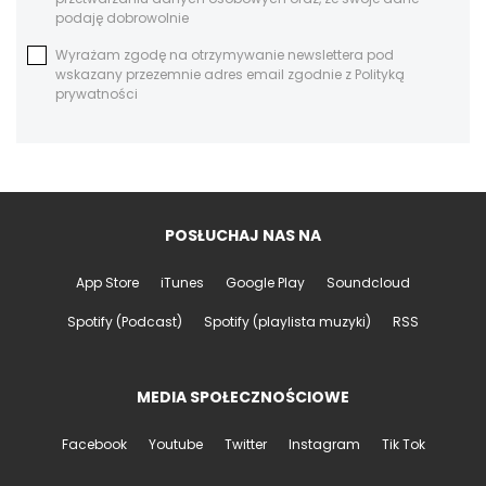
podaję dobrowolnie
Wyrażam zgodę na otrzymywanie newslettera pod
wskazany przezemnie adres email zgodnie z Polityką
prywatności
POSŁUCHAJ NAS NA
App Store
iTunes
Google Play
Soundcloud
Spotify (Podcast)
Spotify (playlista muzyki)
RSS
MEDIA SPOŁECZNOŚCIOWE
Facebook
Youtube
Twitter
Instagram
Tik Tok