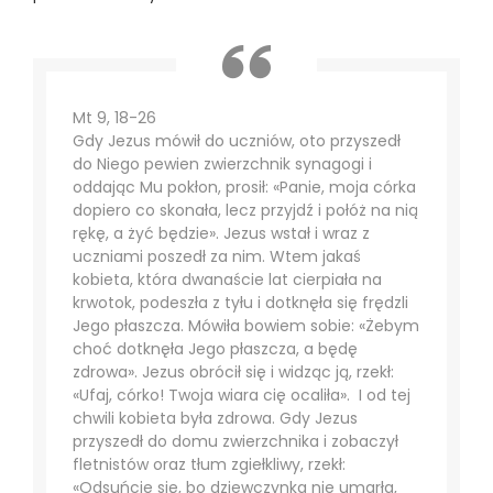
Mt 9, 18-26
Gdy Jezus mówił do uczniów, oto przyszedł
do Niego pewien zwierzchnik synagogi i
oddając Mu pokłon, prosił: «Panie, moja córka
dopiero co skonała, lecz przyjdź i połóż na nią
rękę, a żyć będzie». Jezus wstał i wraz z
uczniami poszedł za nim. Wtem jakaś
kobieta, która dwanaście lat cierpiała na
krwotok, podeszła z tyłu i dotknęła się frędzli
Jego płaszcza. Mówiła bowiem sobie: «Żebym
choć dotknęła Jego płaszcza, a będę
zdrowa». Jezus obrócił się i widząc ją, rzekł:
«Ufaj, córko! Twoja wiara cię ocaliła». I od tej
chwili kobieta była zdrowa. Gdy Jezus
przyszedł do domu zwierzchnika i zobaczył
fletnistów oraz tłum zgiełkliwy, rzekł:
«Odsuńcie się, bo dziewczynka nie umarła,