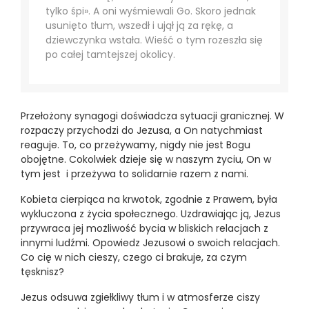
tylko śpi». A oni wyśmiewali Go. Skoro jednak
usunięto tłum, wszedł i ujął ją za rękę, a
dziewczynka wstała. Wieść o tym rozeszła się
po całej tamtejszej okolicy.
Przełożony synagogi doświadcza sytuacji granicznej. W
rozpaczy przychodzi do Jezusa, a On natychmiast
reaguje. To, co przeżywamy, nigdy nie jest Bogu
obojętne. Cokolwiek dzieje się w naszym życiu, On w
tym jest i przeżywa to solidarnie razem z nami.
Kobieta cierpiąca na krwotok, zgodnie z Prawem, była
wykluczona z życia społecznego. Uzdrawiając ją, Jezus
przywraca jej możliwość bycia w bliskich relacjach z
innymi ludźmi. Opowiedz Jezusowi o swoich relacjach.
Co cię w nich cieszy, czego ci brakuje, za czym
tęsknisz?
Jezus odsuwa zgiełkliwy tłum i w atmosferze ciszy