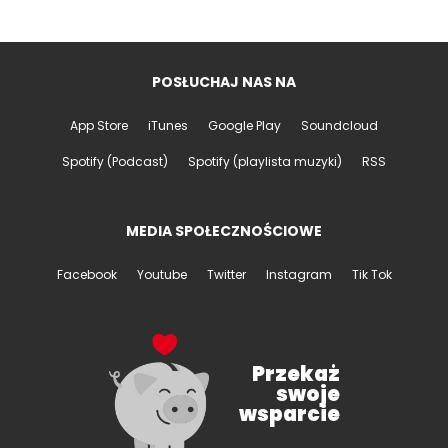
POSŁUCHAJ NAS NA
App Store
iTunes
Google Play
Soundcloud
Spotify (Podcast)
Spotify (playlista muzyki)
RSS
MEDIA SPOŁECZNOŚCIOWE
Facebook
Youtube
Twitter
Instagram
Tik Tok
Przekaż
swoje
wsparcie