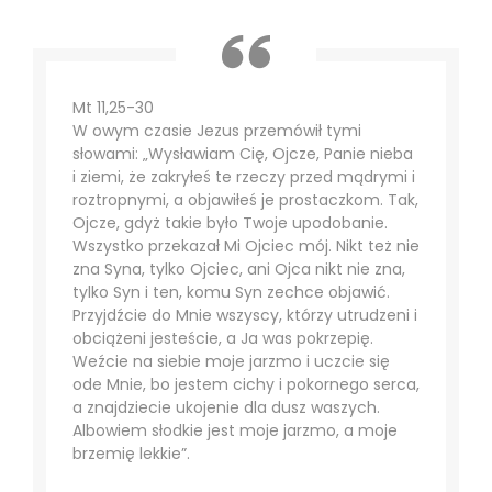
Mt 11,25-30
W owym czasie Jezus przemówił tymi
słowami: „Wysławiam Cię, Ojcze, Panie nieba
i ziemi, że zakryłeś te rzeczy przed mądrymi i
roztropnymi, a objawiłeś je prostaczkom. Tak,
Ojcze, gdyż takie było Twoje upodobanie.
Wszystko przekazał Mi Ojciec mój. Nikt też nie
zna Syna, tylko Ojciec, ani Ojca nikt nie zna,
tylko Syn i ten, komu Syn zechce objawić.
Przyjdźcie do Mnie wszyscy, którzy utrudzeni i
obciążeni jesteście, a Ja was pokrzepię.
Weźcie na siebie moje jarzmo i uczcie się
ode Mnie, bo jestem cichy i pokornego serca,
a znajdziecie ukojenie dla dusz waszych.
Albowiem słodkie jest moje jarzmo, a moje
brzemię lekkie”.