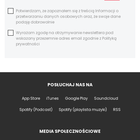
Potwierdzam, ze zapoznałem się z treścią Informacji o
przetwarzaniu danych osobowych oraz, że swoje dane
podaję dobrowolnie
Wyrażam zgodę na otrzymywanie newslettera pod
wskazany przezemnie adres email zgodnie z Polityką
prywatności
POSŁUCHAJ NAS NA
App Store
iTunes
Google Play
Soundcloud
Spotify (Podcast)
Spotify (playlista muzyki)
RSS
MEDIA SPOŁECZNOŚCIOWE