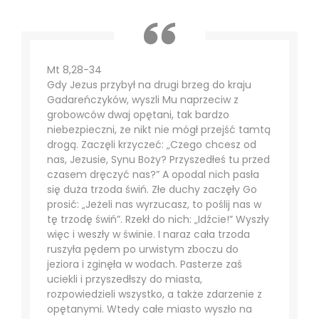
Mt 8,28-34
Gdy Jezus przybył na drugi brzeg do kraju
Gadareńczyków, wyszli Mu naprzeciw z
grobowców dwaj opętani, tak bardzo
niebezpieczni, że nikt nie mógł przejść tamtą
drogą. Zaczęli krzyczeć: „Czego chcesz od
nas, Jezusie, Synu Boży? Przyszedłeś tu przed
czasem dręczyć nas?” A opodal nich pasła
się duża trzoda świń. Złe duchy zaczęły Go
prosić: „Jeżeli nas wyrzucasz, to poślij nas w
tę trzodę świń”. Rzekł do nich: „Idźcie!” Wyszły
więc i weszły w świnie. I naraz cała trzoda
ruszyła pędem po urwistym zboczu do
jeziora i zginęła w wodach. Pasterze zaś
uciekli i przyszedłszy do miasta,
rozpowiedzieli wszystko, a także zdarzenie z
opętanymi. Wtedy całe miasto wyszło na