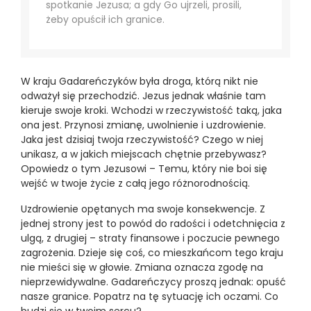
spotkanie Jezusa; a gdy Go ujrzeli, prosili,
żeby opuścił ich granice.
W kraju Gadareńczyków była droga, którą nikt nie
odważył się przechodzić. Jezus jednak właśnie tam
kieruje swoje kroki. Wchodzi w rzeczywistość taką, jaka
ona jest. Przynosi zmianę, uwolnienie i uzdrowienie.
Jaka jest dzisiaj twoja rzeczywistość? Czego w niej
unikasz, a w jakich miejscach chętnie przebywasz?
Opowiedz o tym Jezusowi – Temu, który nie boi się
wejść w twoje życie z całą jego różnorodnością.
Uzdrowienie opętanych ma swoje konsekwencje. Z
jednej strony jest to powód do radości i odetchnięcia z
ulgą, z drugiej – straty finansowe i poczucie pewnego
zagrożenia. Dzieje się coś, co mieszkańcom tego kraju
nie mieści się w głowie. Zmiana oznacza zgodę na
nieprzewidywalne. Gadareńczycy proszą jednak: opuść
nasze granice. Popatrz na tę sytuację ich oczami. Co