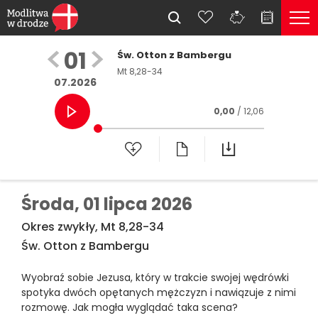
01
Św. Otton z Bambergu
Mt 8,28-34
07.2026
0,00
/ 12,06
Środa,
01 lipca 2026
Okres zwykły, Mt 8,28-34
Św. Otton z Bambergu
Wyobraź sobie Jezusa, który w trakcie swojej wędrówki
spotyka dwóch opętanych mężczyzn i nawiązuje z nimi
rozmowę. Jak mogła wyglądać taka scena?