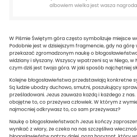
albowiem wielka jest wasza nagroda 
W Piśmie Świętym góra często symbolizuje miejsce 
Podobnie jest w dzisiejszym fragmencie, gdy na górę
przekazać zgromadzonym naukę o błogosławieństwach.
widziany i słyszany. Wszyscy wpatrzeni są w Niego, w 
czym dziś jest twoja góra. W jaki sposób najchętniej 
Kolejne błogosławieństwa przedstawiają konkretne sy
Są ludzie ubodzy duchowo, smutni, poszukujący spraw
prześladowani. Jezus zauważa każdą i każdego z nas. 
obojętne to, co przeżywa człowiek. W którym z wym
najmocniej odkrywasz to, co sam przeżywasz?
Naukę o błogosławieństwach Jezus kończy zaproszen
wynikać z wiary, że czeka na nas szczęśliwa wiecznoś
błogosławieństw patrzy dalej, poza horyzont, który w