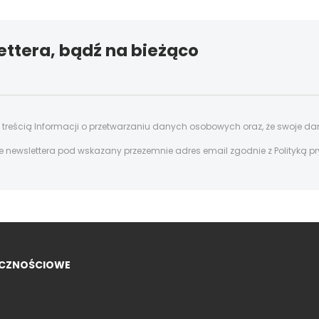
ettera, bądź na bieżąco
z treścią Informacji o przetwarzaniu danych osobowych oraz, że swoje d
ewslettera pod wskazany przezemnie adres email zgodnie z Polityką p
ECZNOŚCIOWE