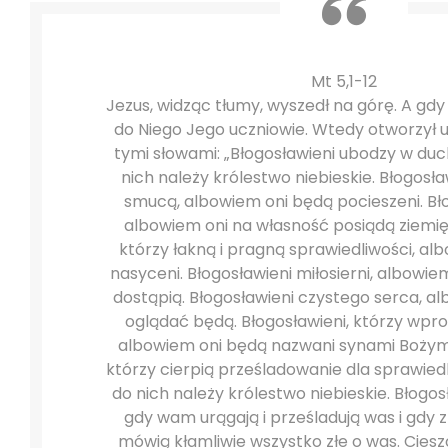
Mt 5,1-12
Jezus, widząc tłumy, wyszedł na górę. A gdy u
do Niego Jego uczniowie. Wtedy otworzył us
tymi słowami: „Błogosławieni ubodzy w du
nich należy królestwo niebieskie. Błogosław
smucą, albowiem oni będą pocieszeni. Błog
albowiem oni na własność posiądą ziemię.
którzy łakną i pragną sprawiedliwości, al
nasyceni. Błogosławieni miłosierni, albowiem
dostąpią. Błogosławieni czystego serca, a
oglądać będą. Błogosławieni, którzy wpr
albowiem oni będą nazwani synami Bożymi.
którzy cierpią prześladowanie dla sprawied
do nich należy królestwo niebieskie. Błogosł
gdy wam urągają i prześladują was i gdy
mówią kłamliwie wszystko złe o was. Cieszci