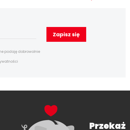
Zapisz się
ane podaję dobrowolnie
rywatności
Przekaż