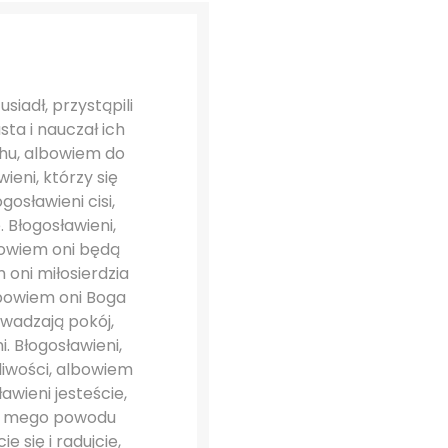
siadł, przystąpili
ta i nauczał ich
chu, albowiem do
ieni, którzy się
osławieni cisi,
 Błogosławieni,
bowiem oni będą
 oni miłosierdzia
lbowiem oni Boga
owadzają pokój,
 Błogosławieni,
liwości, albowiem
awieni jesteście,
 z mego powodu
e się i radujcie,