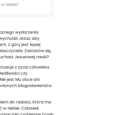
w niebie”.
ważnego wydarzenia.
 wychodzi Jezus, aby
 Z góry jest lepiej
Nauczyciela. Zastanów się,
słuchasz Jezusowej nauki?
tuacje z życia człowieka.
iedliwości czy
Nie jest Mu obce ani
ienionych błogosławieństw
iem do radości, która ma
ć w niebie. Człowiek
yznaczają codzienne troski