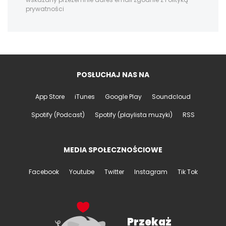
prywatności
POSŁUCHAJ NAS NA
App Store
iTunes
Google Play
Soundcloud
Spotify (Podcast)
Spotify (playlista muzyki)
RSS
MEDIA SPOŁECZNOŚCIOWE
Facebook
Youtube
Twitter
Instagram
Tik Tok
Przekaż