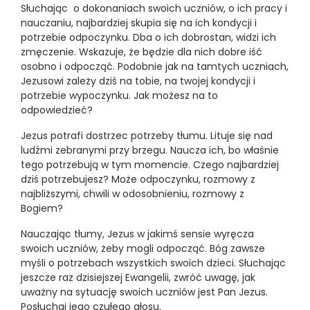
Słuchając o dokonaniach swoich uczniów, o ich pracy i
nauczaniu, najbardziej skupia się na ich kondycji i
potrzebie odpoczynku. Dba o ich dobrostan, widzi ich
zmęczenie. Wskazuje, że będzie dla nich dobre iść
osobno i odpocząć. Podobnie jak na tamtych uczniach,
Jezusowi zależy dziś na tobie, na twojej kondycji i
potrzebie wypoczynku. Jak możesz na to
odpowiedzieć?
Jezus potrafi dostrzec potrzeby tłumu. Lituje się nad
ludźmi zebranymi przy brzegu. Naucza ich, bo właśnie
tego potrzebują w tym momencie. Czego najbardziej
dziś potrzebujesz? Może odpoczynku, rozmowy z
najbliższymi, chwili w odosobnieniu, rozmowy z
Bogiem?
Nauczając tłumy, Jezus w jakimś sensie wyręcza
swoich uczniów, żeby mogli odpocząć. Bóg zawsze
myśli o potrzebach wszystkich swoich dzieci. Słuchając
jeszcze raz dzisiejszej Ewangelii, zwróć uwagę, jak
uważny na sytuację swoich uczniów jest Pan Jezus.
Posłuchaj jego czułego głosu.