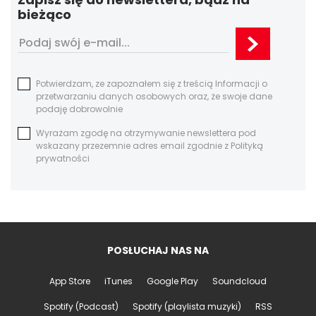
bieżąco
Potwierdzam, ze zapoznałem się z treścią Informacji o
przetwarzaniu danych osobowych oraz, że swoje dane
podaję dobrowolnie
Wyrażam zgodę na otrzymywanie newslettera pod
wskazany przezemnie adres email zgodnie z Polityką
prywatności
POSŁUCHAJ NAS NA
App Store
iTunes
Google Play
Soundcloud
Spotify (Podcast)
Spotify (playlista muzyki)
RSS