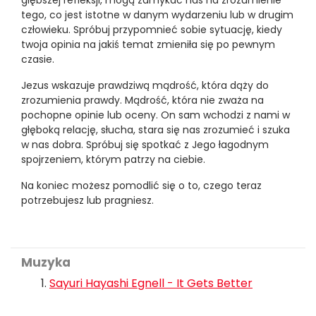
głębszej refleksji, mogą zamykać nas na zrozumienie
tego, co jest istotne w danym wydarzeniu lub w drugim
człowieku. Spróbuj przypomnieć sobie sytuację, kiedy
twoja opinia na jakiś temat zmieniła się po pewnym
czasie.
Jezus wskazuje prawdziwą mądrość, która dąży do
zrozumienia prawdy. Mądrość, która nie zważa na
pochopne opinie lub oceny. On sam wchodzi z nami w
głęboką relację, słucha, stara się nas zrozumieć i szuka
w nas dobra. Spróbuj się spotkać z Jego łagodnym
spojrzeniem, którym patrzy na ciebie.
Na koniec możesz pomodlić się o to, czego teraz
potrzebujesz lub pragniesz.
Muzyka
Sayuri Hayashi Egnell - It Gets Better