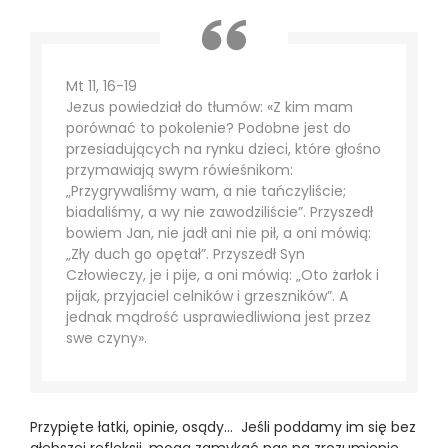
Mt 11, 16-19
Jezus powiedział do tłumów: «Z kim mam
porównać to pokolenie? Podobne jest do
przesiadujących na rynku dzieci, które głośno
przymawiają swym rówieśnikom:
„Przygrywaliśmy wam, a nie tańczyliście;
biadaliśmy, a wy nie zawodziliście”. Przyszedł
bowiem Jan, nie jadł ani nie pił, a oni mówią:
„Zły duch go opętał”. Przyszedł Syn
Człowieczy, je i pije, a oni mówią: „Oto żarłok i
pijak, przyjaciel celników i grzeszników”. A
jednak mądrość usprawiedliwiona jest przez
swe czyny».
Przypięte łatki, opinie, osądy… Jeśli poddamy im się bez