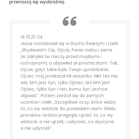
przenoszą się wyobraźnią.
Łk 10,21-24
Jezus rozradował się w Duchu Świętym i rzekł:
„Wysławiam Cię, Ojcze, Panie nieba i ziemi,
że zakryłeś te rzeczy przed mądrymi i
roztropnymi, a objawiłeś je prostaczkom. Tak,
Ojcze, gdyż takie było Twoje upodobanie.
Ojciec mój przekazał Mi wszystko. Nikt też nie
wie, kim jest Syn, tylko Ojciec; ani kim jest
Ojciec, tylko Syn i ten, komu Syn zechce
objawić”. Potem zwrócił się do samych
uczniów i rzekł: „Szczęśliwe oczy, które widzą
to, co wy widzicie. Bo powiadam wam: Wielu
proroków i królów pragnęło ujrzeć to, co wy
widzicie, a nie ujrzeli, i usłyszeć, co słyszycie,
a nie usłyszeli”.