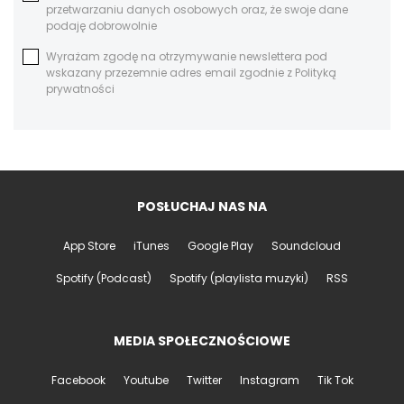
przetwarzaniu danych osobowych oraz, że swoje dane
podaję dobrowolnie
Wyrażam zgodę na otrzymywanie newslettera pod
wskazany przezemnie adres email zgodnie z Polityką
prywatności
POSŁUCHAJ NAS NA
App Store
iTunes
Google Play
Soundcloud
Spotify (Podcast)
Spotify (playlista muzyki)
RSS
MEDIA SPOŁECZNOŚCIOWE
Facebook
Youtube
Twitter
Instagram
Tik Tok