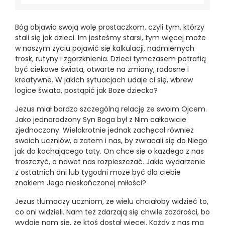
Bóg objawia swoją wolę prostaczkom, czyli tym, którzy
stali się jak dzieci. Im jesteśmy starsi, tym więcej może
w naszym życiu pojawić się kalkulacji, nadmiernych
trosk, rutyny i zgorzknienia. Dzieci tymczasem potrafią
być ciekawe świata, otwarte na zmiany, radosne i
kreatywne. W jakich sytuacjach udaje ci się, wbrew
logice świata, postąpić jak Boże dziecko?
Jezus miał bardzo szczególną relację ze swoim Ojcem.
Jako jednorodzony Syn Boga był z Nim całkowicie
zjednoczony. Wielokrotnie jednak zachęcał również
swoich uczniów, a zatem i nas, by zwracali się do Niego
jak do kochającego taty. On chce się o każdego z nas
troszczyć, a nawet nas rozpieszczać. Jakie wydarzenie
z ostatnich dni lub tygodni może być dla ciebie
znakiem Jego nieskończonej miłości?
Jezus tłumaczy uczniom, że wielu chciałoby widzieć to,
co oni widzieli. Nam też zdarzają się chwile zazdrości, bo
wydaje nam się, że ktoś dostał więcej. Każdy z nas ma