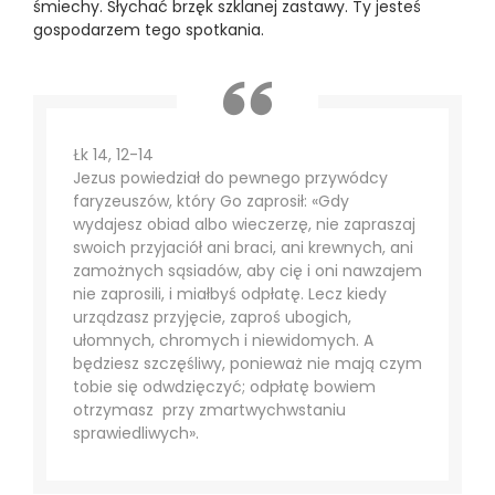
śmiechy. Słychać brzęk szklanej zastawy. Ty jesteś
gospodarzem tego spotkania.
Łk 14, 12-14
Jezus powiedział do pewnego przywódcy
faryzeuszów, który Go zaprosił: «Gdy
wydajesz obiad albo wieczerzę, nie zapraszaj
swoich przyjaciół ani braci, ani krewnych, ani
zamożnych sąsiadów, aby cię i oni nawzajem
nie zaprosili, i miałbyś odpłatę. Lecz kiedy
urządzasz przyjęcie, zaproś ubogich,
ułomnych, chromych i niewidomych. A
będziesz szczęśliwy, ponieważ nie mają czym
tobie się odwdzięczyć; odpłatę bowiem
otrzymasz przy zmartwychwstaniu
sprawiedliwych».