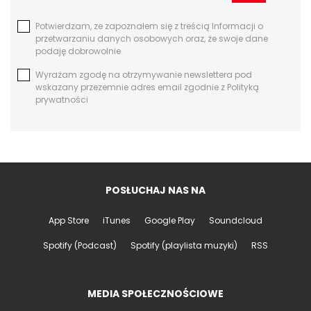
Potwierdzam, ze zapoznałem się z treścią Informacji o
przetwarzaniu danych osobowych oraz, że swoje dane
podaję dobrowolnie
Wyrażam zgodę na otrzymywanie newslettera pod
wskazany przezemnie adres email zgodnie z Polityką
prywatności
POSŁUCHAJ NAS NA
App Store
iTunes
Google Play
Soundcloud
Spotify (Podcast)
Spotify (playlista muzyki)
RSS
MEDIA SPOŁECZNOŚCIOWE