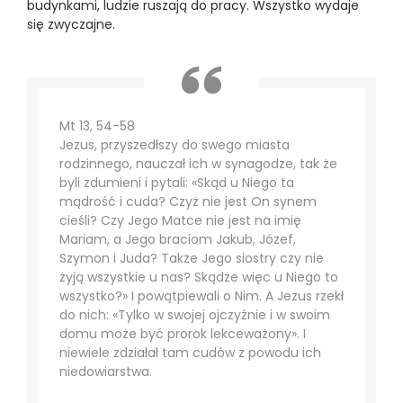
budynkami, ludzie ruszają do pracy. Wszystko wydaje
się zwyczajne.
Mt 13, 54-58
Jezus, przyszedłszy do swego miasta
rodzinnego, nauczał ich w synagodze, tak że
byli zdumieni i pytali: «Skąd u Niego ta
mądrość i cuda? Czyż nie jest On synem
cieśli? Czy Jego Matce nie jest na imię
Mariam, a Jego braciom Jakub, Józef,
Szymon i Juda? Także Jego siostry czy nie
żyją wszystkie u nas? Skądże więc u Niego to
wszystko?» I powątpiewali o Nim. A Jezus rzekł
do nich: «Tylko w swojej ojczyźnie i w swoim
domu może być prorok lekceważony». I
niewiele zdziałał tam cudów z powodu ich
niedowiarstwa.