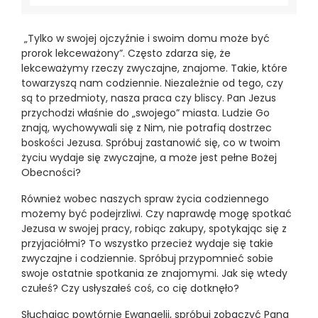
„Tylko w swojej ojczyźnie i swoim domu może być
prorok lekceważony”. Często zdarza się, że
lekceważymy rzeczy zwyczajne, znajome. Takie, które
towarzyszą nam codziennie. Niezależnie od tego, czy
są to przedmioty, nasza praca czy bliscy. Pan Jezus
przychodzi właśnie do „swojego” miasta. Ludzie Go
znają, wychowywali się z Nim, nie potrafią dostrzec
boskości Jezusa. Spróbuj zastanowić się, co w twoim
życiu wydaje się zwyczajne, a może jest pełne Bożej
Obecności?
Również wobec naszych spraw życia codziennego
możemy być podejrzliwi. Czy naprawdę mogę spotkać
Jezusa w swojej pracy, robiąc zakupy, spotykając się z
przyjaciółmi? To wszystko przecież wydaje się takie
zwyczajne i codziennie. Spróbuj przypomnieć sobie
swoje ostatnie spotkania ze znajomymi. Jak się wtedy
czułeś? Czy usłyszałeś coś, co cię dotknęło?
Słuchając powtórnie Ewangelii, spróbuj zobaczyć Pana