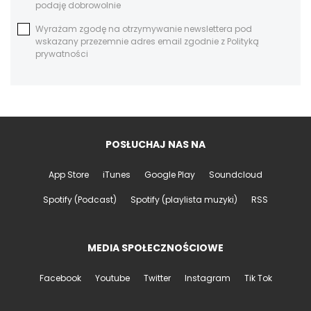
podaję dobrowolnie
Wyrażam zgodę na otrzymywanie newslettera pod
wskazany przezemnie adres email zgodnie z Polityką
prywatności
POSŁUCHAJ NAS NA
App Store
iTunes
Google Play
Soundcloud
Spotify (Podcast)
Spotify (playlista muzyki)
RSS
MEDIA SPOŁECZNOŚCIOWE
Facebook
Youtube
Twitter
Instagram
Tik Tok