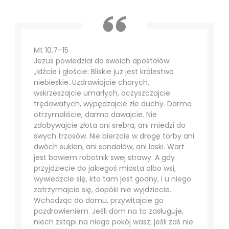
Mt 10,7–15
Jezus powiedział do swoich apostołów:
„Idźcie i głoście: Bliskie już jest królestwo
niebieskie. Uzdrawiajcie chorych,
wskrzeszajcie umarłych, oczyszczajcie
trędowatych, wypędzajcie złe duchy. Darmo
otrzymaliście, darmo dawajcie. Nie
zdobywajcie złota ani srebra, ani miedzi do
swych trzosów. Nie bierzcie w drogę torby ani
dwóch sukien, ani sandałów, ani laski. Wart
jest bowiem robotnik swej strawy. A gdy
przyjdziecie do jakiegoś miasta albo wsi,
wywiedzcie się, kto tam jest godny, i u niego
zatrzymajcie się, dopóki nie wyjdziecie.
Wchodząc do domu, przywitajcie go
pozdrowieniem. Jeśli dom na to zasługuje,
niech zstąpi na niego pokój wasz; jeśli zaś nie