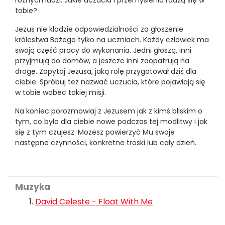
różnych ludzi. Jakie uczucia i przemyślenia rodzą się w
tobie?
Jezus nie kładzie odpowiedzialności za głoszenie
królestwa Bożego tylko na uczniach. Każdy człowiek ma
swoją część pracy do wykonania. Jedni głoszą, inni
przyjmują do domów, a jeszcze inni zaopatrują na
drogę. Zapytaj Jezusa, jaką rolę przygotował dziś dla
ciebie. Spróbuj też nazwać uczucia, które pojawiają się
w tobie wobec takiej misji.
Na koniec porozmawiaj z Jezusem jak z kimś bliskim o
tym, co było dla ciebie nowe podczas tej modlitwy i jak
się z tym czujesz. Możesz powierzyć Mu swoje
następne czynności, konkretne troski lub cały dzień.
Muzyka
David Celeste - Float With Me