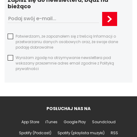
bieżąco
Potwierdzam, ze zapoznałem się z treścią Informacji o
przetwarzaniu danych osobowych oraz, że swoje dane
podaję dobrowolnie
Wyrażam zgodę na otrzymywanie newslettera pod
wskazany przezemnie adres email zgodnie z Polityką
prywatności
POSŁUCHAJ NAS NA
App Store
iTunes
Google Play
Soundcloud
Spotify (Podcast)
Spotify (playlista muzyki)
RSS