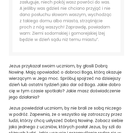
zasługuje, niech pokój wasz powróci do was.
A jeśliby was gdzieś nie chciano przyjąć i nie
dano posłuchu słowom waszym, wychodząc
z takiego domu albo miasta, strząśnijcie
proch z nóg waszych! Zaprawdę, powiadam
wam: Ziemi sodomskiej i gomorejskiej lżej
będzie w dzień sądu niż temu miastu”.
Jezus przykazał swoim uczniom, by głosili Dobrą
Nowinę. Mają opowiadać o dobroci Boga, którą okazuje
wierzącym w Jego moc. Spróbuj spojrzeć na dzisiejszy
dzień lub ostatni tydzień jako dar od Boga. Jakie dobro
cię w tym czasie spotkało? Jakie masz doświadczenie
jego działania?
Jezus powiedział uczniom, by nie brali ze sobą niczego
w podróż. Zapewnia, że o wszystko się zatroszczy przez
ludzi, którzy chcą usłyszeć Dobrą Nowinę. Zobacz siebie
jako jednego z uczniów, których posłał Jezus, by szli do